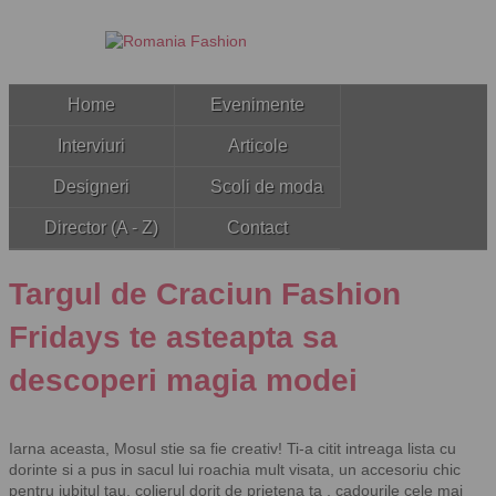
Home
Evenimente
Interviuri
Articole
Designeri
Scoli de moda
Director (A - Z)
Contact
Targul de Craciun Fashion
Fridays te asteapta sa
descoperi magia modei
Iarna aceasta, Mosul stie sa fie creativ! Ti-a citit intreaga lista cu
dorinte si a pus in sacul lui roachia mult visata, un accesoriu chic
pentru iubitul tau, colierul dorit de prietena ta , cadourile cele mai