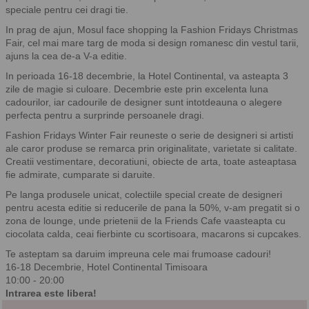
speciale pentru cei dragi tie.
In prag de ajun, Mosul face shopping la Fashion Fridays Christmas
Fair, cel mai mare targ de moda si design romanesc din vestul tarii,
ajuns la cea de-a V-a editie.
In perioada 16-18 decembrie, la Hotel Continental, va asteapta 3
zile de magie si culoare. Decembrie este prin excelenta luna
cadourilor, iar cadourile de designer sunt intotdeauna o alegere
perfecta pentru a surprinde persoanele dragi.
Fashion Fridays Winter Fair reuneste o serie de designeri si artisti
ale caror produse se remarca prin originalitate, varietate si calitate.
Creatii vestimentare, decoratiuni, obiecte de arta, toate asteaptasa
fie admirate, cumparate si daruite.
Pe langa produsele unicat, colectiile special create de designeri
pentru acesta editie si reducerile de pana la 50%, v-am pregatit si o
zona de lounge, unde prietenii de la Friends Cafe vaasteapta cu
ciocolata calda, ceai fierbinte cu scortisoara, macarons si cupcakes.
Te asteptam sa daruim impreuna cele mai frumoase cadouri!
16-18 Decembrie, Hotel Continental Timisoara
10:00 - 20:00
Intrarea este libera!