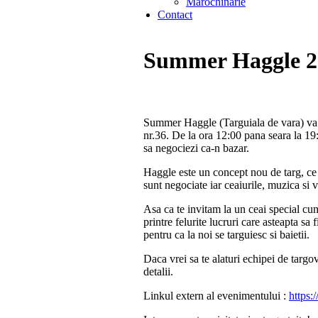
Marochinarie
Contact
Summer Haggle 2
Summer Haggle (Targuiala de vara) va av
nr.36. De la ora 12:00 pana seara la 19:0
sa negociezi ca-n bazar.
Haggle este un concept nou de targ, ce f
sunt negociate iar ceaiurile, muzica si 
Asa ca te invitam la un ceai special cum
printre felurite lucruri care asteapta sa 
pentru ca la noi se targuiesc si baietii.
Daca vrei sa te alaturi echipei de targov
detalii.
Linkul extern al evenimentului :
https