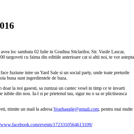
016
ea loc sambata 02 Iulie in Gradina Sticlarilor, Str. Vasile Lascar,
0 targoveti cu faima din editiile anterioare cat si altii noi, te vor astepta
ace fuziune intre un Yard Sale si un social party, unde toate preturile
voia buna sunt ingredientele de baza.
 doar la noi gasesti, sa zumzai un cantec vesel in timp ce te invarti
fie iubite din nou. Ia-l si pe prietenul tau, sigur nu o sa se plictiseasca
eti, trimite un mail la adresa
Yearhaggle@gmail.com
, pentru mai multe
://www.facebook.com/events/1723310564613109/