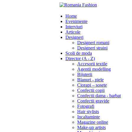
Home
Evenimente
Interviuri
Articole
Designeri
Designeri romani
Designeri straini
Scoli de moda
Director (A - Z)
Accesorii textile
Agentii modelling
Bijuterii
Blanuri - piele
Ciorapi – sosete
Confectii copii
Confectii dama - barbat
Confectii gravide
Fotografi
Hair stylists
Incaltaminte
Magazine online
Make-up artists