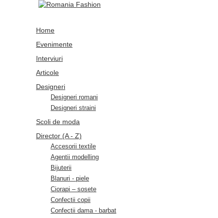
Home
Evenimente
Interviuri
Articole
Designeri
Designeri romani
Designeri straini
Scoli de moda
Director (A - Z)
Accesorii textile
Agentii modelling
Bijuterii
Blanuri - piele
Ciorapi – sosete
Confectii copii
Confectii dama - barbat