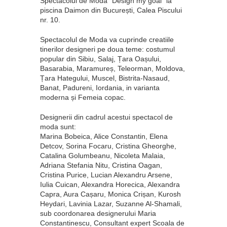
Spectacolul de Moda "Design my goal" la
piscina Daimon din București, Calea Piscului
nr. 10.
Spectacolul de Moda va cuprinde creatiile
tinerilor designeri pe doua teme: costumul
popular din Sibiu, Salaj, Țara Oașului,
Basarabia, Maramureș, Teleorman, Moldova,
Țara Hategului, Muscel, Bistrita-Nasaud,
Banat, Padureni, Iordania, in varianta
moderna și Femeia copac.
Designerii din cadrul acestui spectacol de
moda sunt:
Marina Bobeica, Alice Constantin, Elena
Detcov, Sorina Focaru, Cristina Gheorghe,
Catalina Golumbeanu, Nicoleta Malaia,
Adriana Stefania Nitu, Cristina Oagan,
Cristina Purice, Lucian Alexandru Arsene,
Iulia Cuican, Alexandra Horecica, Alexandra
Capra, Aura Cașaru, Monica Crișan, Kurosh
Heydari, Lavinia Lazar, Suzanne Al-Shamali,
sub coordonarea designerului Maria
Constantinescu, Consultant expert Scoala de