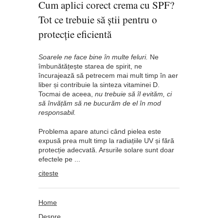
Cum aplici corect crema cu SPF?
Tot ce trebuie să știi pentru o
protecție eficientă
Soarele ne face bine în multe feluri.
Ne
îmbunătățește starea de spirit, ne
încurajează să petrecem mai mult timp în aer
liber și contribuie la sinteza vitaminei D.
Tocmai de aceea,
nu trebuie să îl evităm, ci
să învățăm să ne bucurăm de el în mod
responsabil.
Problema apare atunci când pielea este
expusă prea mult timp la radiațiile UV și fără
protecție adecvată. Arsurile solare sunt doar
efectele pe ...
citeste
Home
Despre