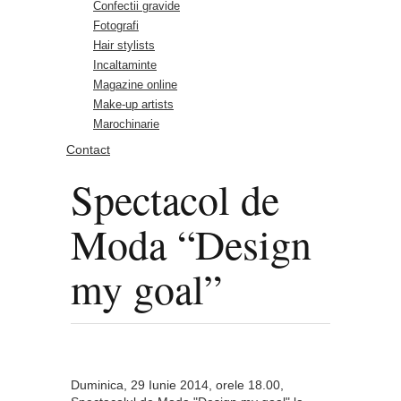
Confectii gravide
Fotografi
Hair stylists
Incaltaminte
Magazine online
Make-up artists
Marochinarie
Contact
Spectacol de
Moda “Design
my goal”
Duminica, 29 Iunie 2014, orele 18.00,