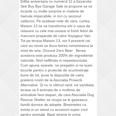
Editia aniversara cu numarul 11 a bazarului
See Buy Bye Garage Sale isi propune sa va
incante cu multe surprize in materie de
hainute impecabile, in ton cu sezonul
calduros. Pe aceleasi note de vara, curtea
Maison 13 se va transforma intr-o oaza de
relaxare cu cele mai usoare si fresh feluri de
mancare preparate de catre Voyageur Van.
Tot pe terasa Maison 13, vor fi prezenti cei
care au reusit sa duca berea romaneasca la
nivel de arta: Ground Zero Beer . Berea
acestora este produsa 100% din ingrediente
naturale, fiind nefiltrata si nepasteurizata.
Cum apune soarele, ne pregatim si ne luam
locurile pentru o proiectie de scurtmetraje
bune de tot, puse la dispozitie de catre
prietenii nostri de la Asociatia Proiectii
Alternative. Și nu in ultimul rand, tot sambata,
terasa va fi animata de o multime de
animalute fara stapan, de care Asociatia Dog
Rescue Shelter se ocupa sa le gaseasca
familii dornice de adoptie. Bineinteles ca
exista si un stand cu accesorii super cool
pentru animale. Banii stransi in urma