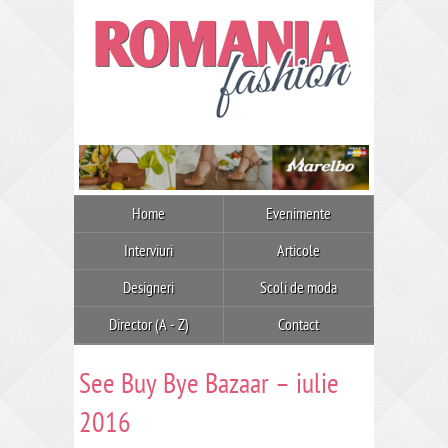
Home
Evenimente
Interviuri
Articole
Designeri
Scoli de moda
Director (A - Z)
Contact
See Buy Bye Bazaar – iulie
2016