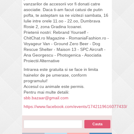
vanzarilor de accesorii vor fi donati catre
asociatie. Daca ti-am facut catusi de putin
pofta, te asteptam sa ne vizitezi sambata, 16
Iulie intre orele 11.oo - 22.oo, Dumbrava
Rosie 2, zona Gradina Icoanei.
Prietenii nostri: Rebrand Yourself -
ChitChat.ro Magazine - RomaniaFashion.ro -
Voyageur Van - Ground Zero Beer - Dog
Rescue Shelter - Maison 13 - SPC Aircraft -
Ana Georgescu - Photogenica - Asociatia
Proiectii Alternative
Intrarea este gratuita si se face in limita
hainelor de pe umerase, conform
programului!
Accesul cu animale este permis.
Pentru mai multe detalii:
sbb.bazaar@gmail.com
https://www.facebook.com/events/1742119616077433/