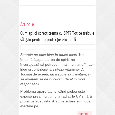
Articole
Cum aplici corect crema cu SPF? Tot ce trebuie
să știi pentru o protecție eficientă
Soarele ne face bine în multe feluri.
Ne
îmbunătățește starea de spirit, ne
încurajează să petrecem mai mult timp în aer
liber și contribuie la sinteza vitaminei D.
Tocmai de aceea,
nu trebuie să îl evităm, ci
să învățăm să ne bucurăm de el în mod
responsabil.
Problema apare atunci când pielea este
expusă prea mult timp la radiațiile UV și fără
protecție adecvată. Arsurile solare sunt doar
efectele pe ...
citeste