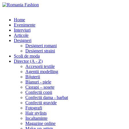
Home
Evenimente
Interviuri
Articole
Designeri
Designeri romani
Designeri straini
Scoli de moda
Director (A - Z)
Accesorii textile
Agentii modelling
Bijuterii
Blanuri - piele
Ciorapi – sosete
Confectii copii
Confectii dama - barbat
Confectii gravide
Fotografi
Hair stylists
Incaltaminte
Magazine online
Make-up artists