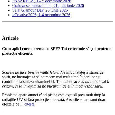
PASARELA, 3 – 5 decembrie 2026
Craiova se imbraca in ie, #12, 24 iunie 2026
Salaj Glamour Day, 26 iunie 2026
#Creativo2026, 1-4 octombrie 2026
Articole
Cum aplici corect crema cu SPF? Tot ce trebuie să știi pentru o
protecție eficientă
Soarele ne face bine în multe feluri.
Ne îmbunătățește starea de
spirit, ne încurajează să petrecem mai mult timp în aer liber și
contribuie la sinteza vitaminei D. Tocmai de aceea,
nu trebuie să îl
evităm, ci să învățăm să ne bucurăm de el în mod responsabil.
Problema apare atunci când pielea este expusă prea mult timp la
radiațiile UV și fără protecție adecvată. Arsurile solare sunt doar
efectele pe ...
citeste