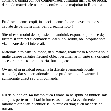
comanda, tinand cont de complexitatea cusutului manual, de proba,
dar si de materialele naturale confectionate majoritar in Romania.
Produsele pentru copii, in special pentru botez si evenimente sunt
cautate de parinti si chiar pentru sedinte foto !
Site-ul este modul de expresie al brandului, expunand produse deja
lucrate si care pot fi comandate, dar si noi solutii, idei propuse spre
vizualizare de cei interesati.
Materialele folosite: bumbac, in si matase, realizate in Romania spun
multe despre calitatea fiecarui obiect vestimentar in parte si a oricarui
accesoriu : traista, brau, esarfa, bundita, etc.
Owner-ul ia in calcul prezenta la diferite evenimente locale,
nationale, dar si internationale, unde produsele pot fi vazute si
achizionate direct sau prin comanda.
Nu de putine ori s-a intamplat ca Liliana sa ne spuna ca tinutele sale
au ajuns peste mari si tari in lumea asta mare, la evenimente
minunate din viata clientilor sau purtate cu drag si cu mandrie de
roman.