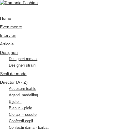
Home
Evenimente
Interviuri
Articole
Designeri
Designeri romani
Designeri straini
Scoli de moda
Director (A - Z)
Accesorii textile
Agentii modelling
Bijuterii
Blanuri - piele
Ciorapi – sosete
Confectii copii
Confectii dama - barbat