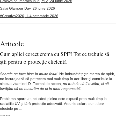
Craiova se imbraca in ie, #12, 24 iunie 2026
Salaj Glamour Day, 26 iunie 2026
#Creativo2026, 1-4 octombrie 2026
Articole
Cum aplici corect crema cu SPF? Tot ce trebuie să
știi pentru o protecție eficientă
Soarele ne face bine în multe feluri.
Ne îmbunătățește starea de spirit,
ne încurajează să petrecem mai mult timp în aer liber și contribuie la
sinteza vitaminei D. Tocmai de aceea,
nu trebuie să îl evităm, ci să
învățăm să ne bucurăm de el în mod responsabil.
Problema apare atunci când pielea este expusă prea mult timp la
radiațiile UV și fără protecție adecvată. Arsurile solare sunt doar
efectele pe ...