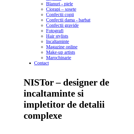
Blanuri - piele
Ciorapi – sosete
Confectii copii
Confectii dama - barbat
Confectii gravide
Fotografi
Hair stylists
Incaltaminte
Magazine online
Make-up artists
Marochinarie
Contact
NISTor – designer de
incaltaminte si
impletitor de detalii
complexe