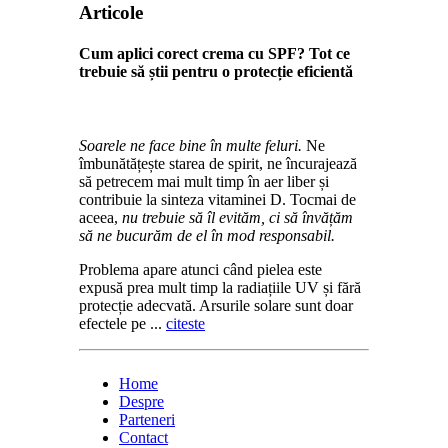
Articole
Cum aplici corect crema cu SPF? Tot ce
trebuie să știi pentru o protecție eficientă
Soarele ne face bine în multe feluri.
Ne
îmbunătățește starea de spirit, ne încurajează
să petrecem mai mult timp în aer liber și
contribuie la sinteza vitaminei D. Tocmai de
aceea,
nu trebuie să îl evităm, ci să învățăm
să ne bucurăm de el în mod responsabil.
Problema apare atunci când pielea este
expusă prea mult timp la radiațiile UV și fără
protecție adecvată. Arsurile solare sunt doar
efectele pe ...
citeste
Home
Despre
Parteneri
Contact