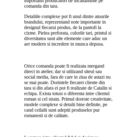
importanti producatori de incaltaminte pe
comanda din tara.
Detaliile complexe pot fi unul dintre atuurile
brandului, reprezentand note importante in
designul fiecarui produs, de la pantofi la
cizme. Pielea perforata, culorile tari, printul si
diversitatea sunt alte elemente care aduc un
aer modern si incredere in munca depusa.
Orice comanda poate fi realizata mergand
direct in atelier, dar si utilizand siteul sau
social media, fara de care in ziua de astazi nu
se mai poate. Dorintele fiecarei cliente din
tara si din afara ei pot fi realizate de Catalin si
echipa. Exista totusi o diferenta intre clientul
roman si cel strain. Primul doreste creativitate,
modele complexe si detalii bine definite, pe
cand ceilalti sunt adeptii produselor pur
romanesti si de calitate.