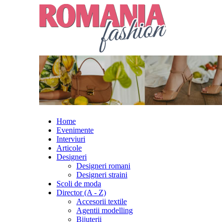
Home
Evenimente
Interviuri
Articole
Designeri
Designeri romani
Designeri straini
Scoli de moda
Director (A - Z)
Accesorii textile
Agentii modelling
Bijuterii