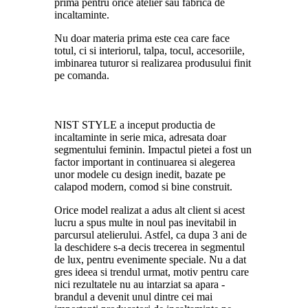
prima pentru orice atelier sau fabrica de
incaltaminte.
Nu doar materia prima este cea care face
totul, ci si interiorul, talpa, tocul, accesoriile,
imbinarea tuturor si realizarea produsului finit
pe comanda.
NIST STYLE a inceput productia de
incaltaminte in serie mica, adresata doar
segmentului feminin. Impactul pietei a fost un
factor important in continuarea si alegerea
unor modele cu design inedit, bazate pe
calapod modern, comod si bine construit.
Orice model realizat a adus alt client si acest
lucru a spus multe in noul pas inevitabil in
parcursul atelierului. Astfel, ca dupa 3 ani de
la deschidere s-a decis trecerea in segmentul
de lux, pentru evenimente speciale. Nu a dat
gres ideea si trendul urmat, motiv pentru care
nici rezultatele nu au intarziat sa apara -
brandul a devenit unul dintre cei mai