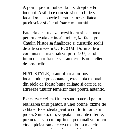
A pornit pe drumul cel bun si drept de la
inceput. A stiut ce doreste si ce trebuie sa
faca. Doua aspecte ii erau clare: calitatea
produselor si clienti foarte multumiti !
Bucuria de a realiza acest lucru si pasiunea
pentru creatia de incaltaminte, l-a facut pe
Catalin Nistor sa finalizeze si cursurile scolii
de arte si meserii UCECOM. Dorinta de a
continua s-a materializat prin 1997, cand
impreuna cu fratele sau au deschis un atelier
de productie.
NIST STYLE, brandul lor a propus
incaltaminte pe comanda, executata manual,
din piele de foarte buna calitate si care sa se
adreseze tuturor femeilor care poarta autentic.
Pielea este cel mai interesant material pentru
realizarea unui pantof, a unei botine, cizme de
calitate. Este ideala pentru confortul oricarui
picior. Simpla, uni, vopsita in nuante diferite,
prelucrata sau cu imprimeu personalizat ori cu
efect, pielea ramane cea mai buna materie