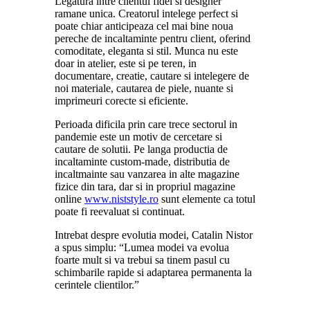
Legatura intre clientul fidel si designer
ramane unica. Creatorul intelege perfect si
poate chiar anticipeaza cel mai bine noua
pereche de incaltaminte pentru client, oferind
comoditate, eleganta si stil. Munca nu este
doar in atelier, este si pe teren, in
documentare, creatie, cautare si intelegere de
noi materiale, cautarea de piele, nuante si
imprimeuri corecte si eficiente.
Perioada dificila prin care trece sectorul in
pandemie este un motiv de cercetare si
cautare de solutii. Pe langa productia de
incaltaminte custom-made, distributia de
incaltmainte sau vanzarea in alte magazine
fizice din tara, dar si in propriul magazine
online
www.niststyle.ro
sunt elemente ca totul
poate fi reevaluat si continuat.
Intrebat despre evolutia modei, Catalin Nistor
a spus simplu: “Lumea modei va evolua
foarte mult si va trebui sa tinem pasul cu
schimbarile rapide si adaptarea permanenta la
cerintele clientilor.”