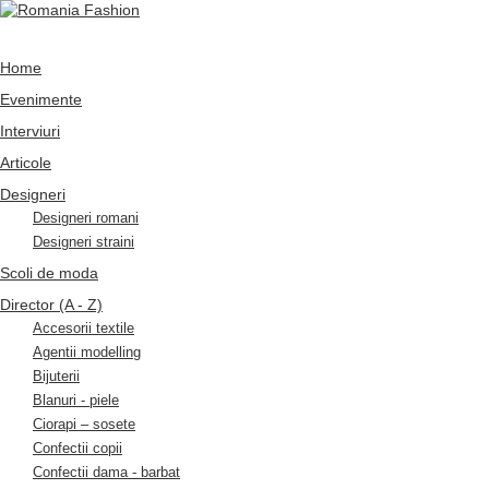
Home
Evenimente
Interviuri
Articole
Designeri
Designeri romani
Designeri straini
Scoli de moda
Director (A - Z)
Accesorii textile
Agentii modelling
Bijuterii
Blanuri - piele
Ciorapi – sosete
Confectii copii
Confectii dama - barbat