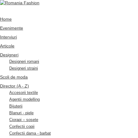
Home
Evenimente
Interviuri
Articole
Designeri
Designeri romani
Designeri straini
Scoli de moda
Director (A - Z)
Accesorii textile
Agentii modelling
Bijuterii
Blanuri - piele
Ciorapi – sosete
Confectii copii
Confectii dama - barbat