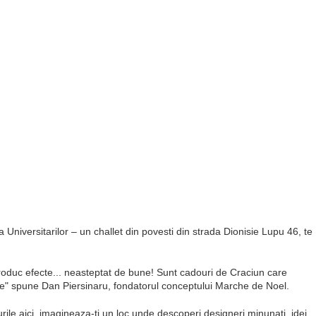
niversitarilor – un challet din povesti din strada Dionisie Lupu 46, te
 produc efecte... neasteptat de bune! Sunt cadouri de Craciun care
unte" spune Dan Piersinaru, fondatorul conceptului Marche de Noel.
rile aici, imagineaza-ti un loc unde descoperi designeri minunati, idei