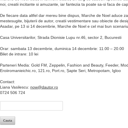
noi, creatii incitante si amuzante, iar fantezia ta poate sa-si faca de cap, 
De fiecare data altfel dar mereu bine dispus, Marche de Noel aduce zane 
mestesugite, bijuterii de autor, creatii vestimentare sau obiecte de desi
Asadar, pe 13 si 14 decembrie, Marche de Noel e cel mai bun scenariu
Casa Universitarilor, Strada Dionisie Lupu nr.46, sector 2, Bucuresti
Orar: sambata 13 decembrie, duminica 14 decembrie: 11.00 – 20.00
Bilet de intrare: 10 lei
Parteneri Media: Gold FM, Zeppelin, Fashion and Beauty, Feeder, Mode
Eroiiromanieichic.ro, 121.ro, Port.ro, Șapte Seri, Metropotam, Igloo
Contact:
Liana Vasilescu:
now@dautor.ro
0724 506 724