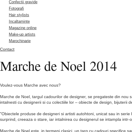
Confectii gravide
Fotografi
Hair stylists
Incaltaminte
Magazine online
Make-up artists
Marochinarie
Contact
Marche de Noel 2014
Voulez-vous Marche avec nous?
Marche de Noel, targul cadourilor de designer, se pregateste din nou sa
intalnesti cu designerii si cu colectiile lor – obiecte de design, bijuterii
"Obiectele produse de designeri si artisti autohtoni, unicat sau in seri
surprind, creeaza o stare, iar intalnirea cu designerul se intampla int
Marche de Noel este, in termeni clasici, un targ cu cadouri specifice sar