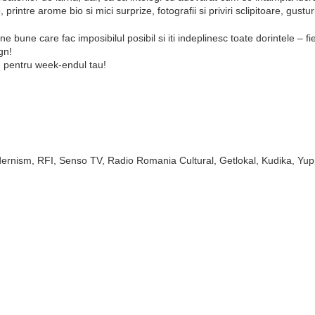
printre arome bio si mici surprize, fotografii si priviri sclipitoare, gusturi
bune care fac imposibilul posibil si iti indeplinesc toate dorintele – fi
gn!
 pentru week-endul tau!
rnism, RFI, Senso TV, Radio Romania Cultural, Getlokal, Kudika, Yuppy