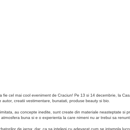
 fie cel mai cool eveniment de Craciun! Pe 13 si 14 decembrie, la Casa U
 de autor, creatii vestimentare, bunatati, produse beauty si bio.
e limitata, au concepte inedite, sunt create din materiale neasteptate si
r-o atmosfera buna si e o experienta la care nimeni nu ar trebui sa ren
batorilor de iarna; dar, ca sa intelegi cu adevarat cum se intampla lucru