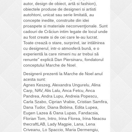
autor, design de obiect, artă si fashion),
obiectele produse de designeri si artisti
autohtoni, unicat sau serie limitată, au
concepte inedite, construite din idei
proaspete si materiale neconvenţionale. Sunt
cadouri de Crăciun intim legate de locul unde
au fost create si de cei care le-au lucrat.
Toate crează o stare, surprind, iar intâlnirea
cu designerul, intr-o atmosferă bună, e o
experientă la care nimeni nu ar trebui să
renunte" explică Dan Piersinaru, fondatorul
conceptului Marche de Noel.
Designerii prezenti la Marche de Noel anul
acesta sunt:
Agnes Keszeg, Alexandra Ungurelu, Alina
Carp, NAV, Alis Lalu, Anca Fetcu, Anca
Pandrea, Andra Lupu, Andreia Popescu,
Carla Szabo, Ciprian Vrabie, Cristian Samfira,
Dana Tudor, Diana Bobina, Edita Lupea,
Eugen Lazea & Oana Lupas, Fandacsia,
Florian Tom, Intro, Irina Florea, Irina Neacsu
thecraftLAB, Lady Magpie, Lana, Lena
Criveanu, Lo Spaccio, Maria Dermengiu,