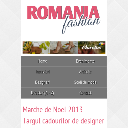
Home
Evenimente
Interviuri
Articole
Designeri
Scoli de moda
Director (A - Z)
Contact
Marche de Noel 2013 –
Targul cadourilor de designer