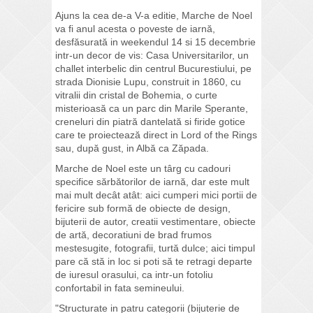
Ajuns la cea de-a V-a editie, Marche de Noel
va fi anul acesta o poveste de iarnă,
desfăsurată in weekendul 14 si 15 decembrie
intr-un decor de vis: Casa Universitarilor, un
challet interbelic din centrul Bucurestiului, pe
strada Dionisie Lupu, construit in 1860, cu
vitralii din cristal de Bohemia, o curte
misterioasă ca un parc din Marile Sperante,
creneluri din piatră dantelată si firide gotice
care te proiectează direct in Lord of the Rings
sau, după gust, in Albă ca Zăpada.
Marche de Noel este un târg cu cadouri
specifice sărbătorilor de iarnă, dar este mult
mai mult decât atât: aici cumperi mici portii de
fericire sub formă de obiecte de design,
bijuterii de autor, creatii vestimentare, obiecte
de artă, decoratiuni de brad frumos
mestesugite, fotografii, turtă dulce; aici timpul
pare că stă in loc si poti să te retragi departe
de iuresul orasului, ca intr-un fotoliu
confortabil in fata semineului.
"Structurate in patru categorii (bijuterie de