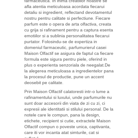
farmaceutica. In inima creatiilor noastre se
afla atentia meticuloasa acordata fiecarui
detaliu si ingredient, reflectand devotamentul
nostru pentru calitate si perfectiune. Fiecare
parfum este o opera de arta olfactiva, creata
cu grija si rafinament pentru a captura esenta
emotiilor si a sublinia personalitatea fiecarui
purtator. Folosindu-se de expertiza in
domeniul farmaceutic, parfumurierul casei
Maison Olfactif se asigura de faptul ca fiecare
formula este sigura pentru piele, oferind in
plus o experienta senzoriala de neegalat.De
la alegerea meticuloasa a ingredientelor pana
la procesul de productie, pune un accent
deosebit pe calitate.
Prin Maison Olfactif calatoresti intr-o lume a
rafinamentului si luxului, unde parfumurile nu
sunt doar accesorii din viata de zi cu zi, ci
expresii ale identitatii si stilului personal. De la
notele care le compun, pana la design,
etichete, recipient si cutie, extractele Maison
Olfactif compun o poveste unica, captivanta,
care iti vor incanta atat simturile, cat si