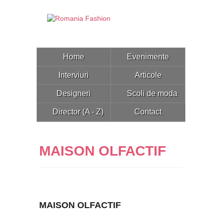
Home
Evenimente
Interviuri
Articole
Designeri
Scoli de moda
Director (A - Z)
Contact
MAISON OLFACTIF
MAISON OLFACTIF