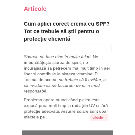
Articole
Cum aplici corect crema cu SPF?
Tot ce trebuie să știi pentru o
protecție eficientă
Soarele ne face bine în multe feluri.
Ne
îmbunătățește starea de spirit, ne
încurajează să petrecem mai mult timp în aer
liber și contribuie la sinteza vitaminei D.
Tocmai de aceea,
nu trebuie să îl evităm, ci
să învățăm să ne bucurăm de el în mod
responsabil.
Problema apare atunci când pielea este
expusă prea mult timp la radiațiile UV și fără
protecție adecvată. Arsurile solare sunt doar
efectele pe ...
citeste