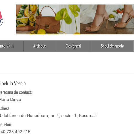
Interviuri
Articole
Designeri
Scoli de moda
Libelula Vesela
ersoana de contact:
Maria Dinca
dresa:
B-dul Iancu de Hunedoara, nr. 4, sector 1, Bucuresti
elefon:
+40.735.492.215