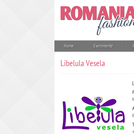
Home
Evenimente
Libelula Vesela
P
A
T