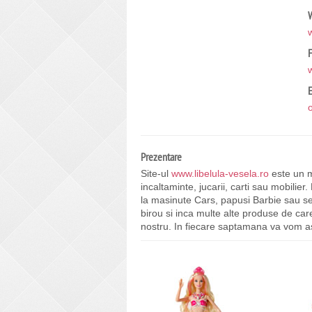
W
E
Prezentare
Site-ul
www.libelula-vesela.ro
este un m
incaltaminte, jucarii, carti sau mobilie
la masinute Cars, papusi Barbie sau se
birou si inca multe alte produse de car
nostru. In fiecare saptamana va vom as