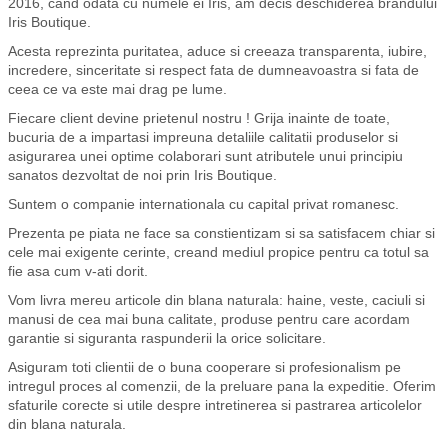
2016, cand odata cu numele ei Iris, am decis deschiderea brandului
Iris Boutique.
Acesta reprezinta puritatea, aduce si creeaza transparenta, iubire,
incredere, sinceritate si respect fata de dumneavoastra si fata de
ceea ce va este mai drag pe lume.
Fiecare client devine prietenul nostru ! Grija inainte de toate,
bucuria de a impartasi impreuna detaliile calitatii produselor si
asigurarea unei optime colaborari sunt atributele unui principiu
sanatos dezvoltat de noi prin Iris Boutique.
Suntem o companie internationala cu capital privat romanesc.
Prezenta pe piata ne face sa constientizam si sa satisfacem chiar si
cele mai exigente cerinte, creand mediul propice pentru ca totul sa
fie asa cum v-ati dorit.
Vom livra mereu articole din blana naturala: haine, veste, caciuli si
manusi de cea mai buna calitate, produse pentru care acordam
garantie si siguranta raspunderii la orice solicitare.
Asiguram toti clientii de o buna cooperare si profesionalism pe
intregul proces al comenzii, de la preluare pana la expeditie. Oferim
sfaturile corecte si utile despre intretinerea si pastrarea articolelor
din blana naturala.