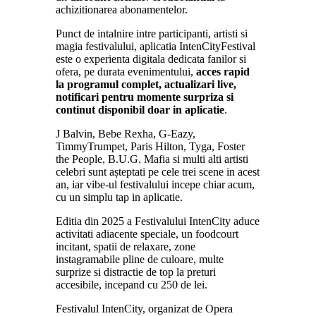
achizitionarea abonamentelor.
Punct de intalnire intre participanti, artisti si
magia festivalului, aplicatia IntenCityFestival
este o experienta digitala dedicata fanilor si
ofera, pe durata evenimentului,
acces rapid
la programul complet, actualizari live,
notificari pentru momente surpriza si
continut disponibil doar in aplicatie
.
J Balvin, Bebe Rexha, G-Eazy,
TimmyTrumpet, Paris Hilton, Tyga, Foster
the People, B.U.G. Mafia si multi alti artisti
celebri sunt așteptati pe cele trei scene in acest
an, iar vibe-ul festivalului incepe chiar acum,
cu un simplu tap in aplicatie.
Editia din 2025 a Festivalului IntenCity aduce
activitati adiacente speciale, un foodcourt
incitant, spatii de relaxare, zone
instagramabile pline de culoare, multe
surprize si distractie de top la preturi
accesibile, incepand cu 250 de lei.
Festivalul IntenCity, organizat de Opera