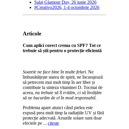
Salaj Glamour Day, 26 iunie 2026
#Creativo2026, 1-4 octombrie 2026
Articole
Cum aplici corect crema cu SPF? Tot ce
trebuie să știi pentru o protecție eficientă
Soarele ne face bine în multe feluri.
Ne
îmbunătățește starea de spirit, ne încurajează
să petrecem mai mult timp în aer liber și
contribuie la sinteza vitaminei D. Tocmai de
aceea,
nu trebuie să îl evităm, ci să învățăm
să ne bucurăm de el în mod responsabil.
Problema apare atunci când pielea este
expusă prea mult timp la radiațiile UV și fără
protecție adecvată. Arsurile solare sunt doar
efectele pe ...
citeste