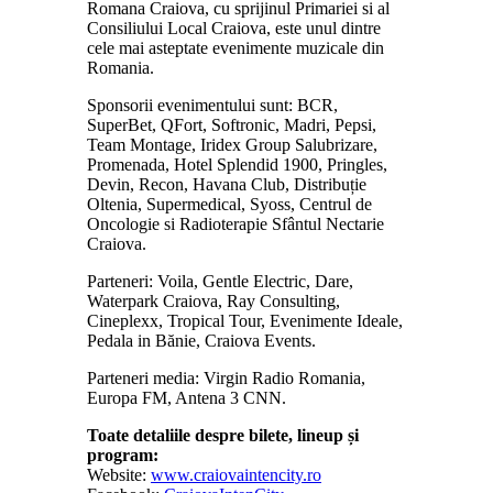
Romana Craiova, cu sprijinul Primariei si al
Consiliului Local Craiova, este unul dintre
cele mai asteptate evenimente muzicale din
Romania.
Sponsorii evenimentului sunt: BCR,
SuperBet, QFort, Softronic, Madri, Pepsi,
Team Montage, Iridex Group Salubrizare,
Promenada, Hotel Splendid 1900, Pringles,
Devin, Recon, Havana Club, Distribuție
Oltenia, Supermedical, Syoss, Centrul de
Oncologie si Radioterapie Sfântul Nectarie
Craiova.
Parteneri: Voila, Gentle Electric, Dare,
Waterpark Craiova, Ray Consulting,
Cineplexx, Tropical Tour, Evenimente Ideale,
Pedala in Bănie, Craiova Events.
Parteneri media: Virgin Radio Romania,
Europa FM, Antena 3 CNN.
Toate detaliile despre bilete, lineup și
program:
Website:
www.craiovaintencity.ro