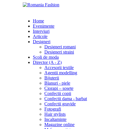
Home
Evenimente
Interviuri
Articole
Designeri
Designeri romani
Designeri straini
Scoli de moda
Director (A - Z)
Accesorii textile
Agentii modelling
Bijuterii
Blanuri - piele
Ciorapi – sosete
Confectii copii
Confectii dama - barbat
Confectii gravide
Fotografi
Hair stylists
Incaltaminte
Magazine online