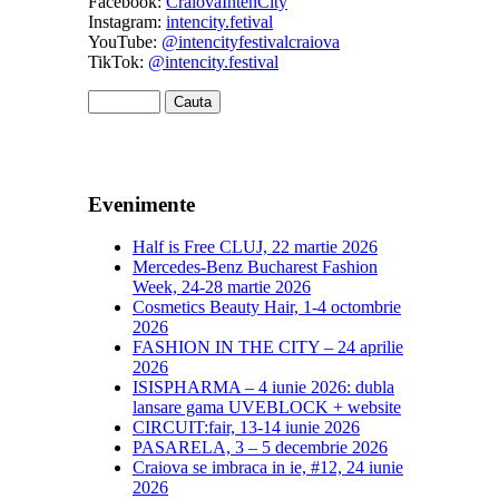
Facebook:
CraiovaIntenCity
Instagram:
intencity.fetival
YouTube:
@intencityfestivalcraiova
TikTok:
@intencity.festival
Evenimente
Half is Free CLUJ, 22 martie 2026
Mercedes-Benz Bucharest Fashion
Week, 24-28 martie 2026
Cosmetics Beauty Hair, 1-4 octombrie
2026
FASHION IN THE CITY – 24 aprilie
2026
ISISPHARMA – 4 iunie 2026: dubla
lansare gama UVEBLOCK + website
CIRCUIT:fair, 13-14 iunie 2026
PASARELA, 3 – 5 decembrie 2026
Craiova se imbraca in ie, #12, 24 iunie
2026