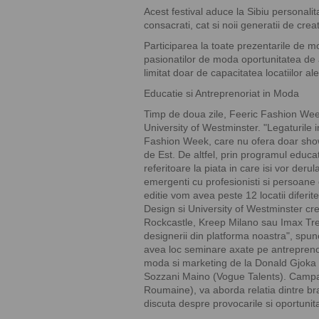
Acest festival aduce la Sibiu personalit
consacrati, cat si noii generatii de creat
Participarea la toate prezentarile de m
pasionatilor de moda oportunitatea de 
limitat doar de capacitatea locatiilor al
Educatie si Antreprenoriat in Moda
Timp de doua zile, Feeric Fashion Week
University of Westminster. "Legaturile 
Fashion Week, care nu ofera doar show,
de Est. De altfel, prin programul educa
referitoare la piata in care isi vor derul
emergenti cu profesionisti si persoane 
editie vom avea peste 12 locatii diferi
Design si University of Westminster cre
Rockcastle, Kreep Milano sau Imax Tre
designerii din platforma noastra", spun
avea loc seminare axate pe antreprenoria
moda si marketing de la Donald Gjoka (
Sozzani Maino (Vogue Talents). Campa
Roumaine), va aborda relatia dintre br
discuta despre provocarile si oportunit