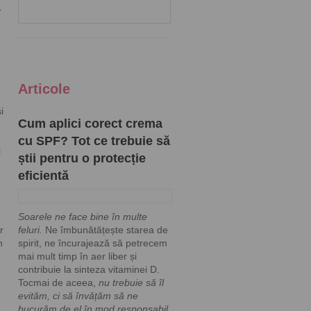
r
Articole
i
Cum aplici corect crema
cu SPF? Tot ce trebuie să
i
știi pentru o protecție
eficientă
Soarele ne face bine în multe
r
feluri.
Ne îmbunătățește starea de
n
spirit, ne încurajează să petrecem
mai mult timp în aer liber și
contribuie la sinteza vitaminei D.
Tocmai de aceea,
nu trebuie să îl
evităm, ci să învățăm să ne
bucurăm de el în mod responsabil.