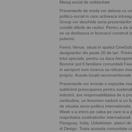
Mesaj social de solidaritate
Prezentarile de moda vor debuta cu un p
politico-social in care activeaza intrea
Group vor deschide seria prezentarilor 
conditii dificile de razboi. Pentru a da
se va desfasura in buncarul construit 
puternic.
Feeric Venue, situat in spatiul CineGol
designerilor din peste 20 de tari. Print
totul speciale, pentru ca daca Aeroport
Boromir pot fi familiare comunitatii Feer
in aeroport vom incerca sa ridicam moda
propriu. Aceste locatii neconventional
Prezentarile vor include o expozitie re
subliniind preocuparea pentru sustenabi
industrii, are responsabilitatea de a p
certitudine, un fenomen nedorit si un f
de situatia socio-politica internationa
Week s-a intors pe calea pe care si-a pr
majoritatea sustinatorilor internationali
Paraguay, India, Uzbekistan, alaturi d
di Design. Toata aceasta comunitate car