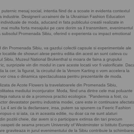
uternic mesaj social, intentia fiind de a scoate in evidenta contextul
ga industrie. Designerii ucraineni de la Ukrainian Fashion Education
individuale de moda, aducand in fata publicului creatii realizate in
 si mai multa forta mesajului pe care dorim sa il transmitem, evenimentul
la subsolul Promenada Sibiu, oferind o experienta cu impact emotional
d din Promenada Sibiu, va gazdui colectii capsule si experimentale ale
re locatiile de showuri alese pentru editia din acest an sunt cateva cu
ul Sibiu, Muzeul National Brukenthal si moara de faina a grupului
ic, surprizele vin din modul in care aceste locatii vor fi valorificate. Dac
 la cer, la figurat, la circuitul de la Venom Karting o vom accelera la
e vor crea o dinamica spectaculoasa pentru prezentarile de moda.
alizata de Acote Flowers la travelatoarele din Promenada Sibiu,
litatea mediului inconjurator. Moda, fiind una dintre cele mai poluante
roteja natura si de a promova practici ecologice. "Pandemia a fost, cu
actor devastator pentru industria modei, care este in continuare afectat
la. La 4 ani de la declansare, insa, putem sa spunem ca Feeric Fashion
opus-o si iata, ca in aceasta editie, nu doar ca ne sunt alaturi
 din pozitii cheie, dar avem si o participare extinsa din tari precum
e oaspeti de seama precum University of Westminster si Istituto Europe
e graviteaza in jurul evenimentului de la Sibiu contribuie la schimbare