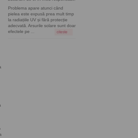
Problema apare atunci când
pielea este expusă prea mult timp
la radiațiile UV și fără protecție
adecvată. Arsurile solare sunt doar
efectele pe ...
citeste
a
a
o
a