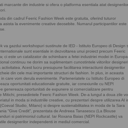
ati marcante din industrie si ofera o platforma esentiala atat designerilo
ori.
oda din cadrul Feeric Fashion Week este gratuita, oferind tuturor
a asista la evenimente creative deosebite. Numarul participantilor este
ese.
 va gazdui workshopuri sustinute de IED - Istituto Europeo di Design s
internationale sunt esentiale in dezvoltarea unui proiect precum Feeric
 ci este un catalizator de schimbare a fetei industriei modei in Europa
tional continuu ne dorim sa suplimentam cunostintele viitorilor designer
a activitatea. Acest lucru presupune facilitarea interactiunii designerilor
cheie din cele mai importante structuri de fashion. In plus, in aceasta
te in care vom derula evenimente. Parteneriatele cu Istituto Europeo di
eaza oportunitati educationale gratuite, iar conexiunile cu NEPI
e genereaza oportunitati de expunere si comercializare pentru
e Mitichi, presedintele Feeric Fashion Week. De-a lungul a doua zile vo
tul in moda si industriile creative, cu prezentari despre utilizarea AI i
Coeval Studio, Milano) si despre sustenabilitatea in moda de la Sara
nia "Give Credit", prezentata de Andreea Tanasescu (La Blouse
anduri si patrimoniul cultural. Iar Roxana Baias (NEPI Rockcastle) va
atile designerilor independenti in mediul comercial.