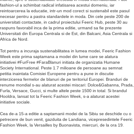
fashion-ul a schimbat radical infatisarea acestui domeniu, iar
reintoarcerea la educatie, intr-un mod corect si sustenabil este pasul
necesar pentru a pastra standardele in moda. Din cele peste 200 de
universitati contactate, in cadrul proiectului Feeric Hub, peste 30 au
raspuns favorabil inca de la prima editie, urmand sa fie prezente
Universitati din Europa Centrala si de Est, din Balcani, Asia Centrala si
Africa de Nord.
Tot pentru a incuraja sustenabilitatea in lumea modei, Feeric Fashion
Week este prima saptamana a modei din lume care se alatura
initiativei #FurFree #FaraBlanuri initiata de organizatia Humane
Society International. Peste 1.7 milioane de persoane au semnat
petitia inaintata Comisiei Europene pentru a pune in discutie
interzicerea fermelor de blanuri de pe teritoriul Europei. Branduri de
renume mondial s-au alaturat acestei miscari: Dolce&Gabanna, Prada,
Furla, Versace, Gucci, si multe altele peste 1500 in total. Si brandul
Hooldra, lansat tot la Feeric Fashion Week, s-a alaturat acestei
initiative sociale.
Cea de-a 15-a editie a saptamanii modei de la Sibiu se deschide cu o
petrecere de bun venit, gazduita de Landiana, vicepresedintele Feeric
Fashion Week, la Versailles by Buonavista, miercuri, de la ora 19.