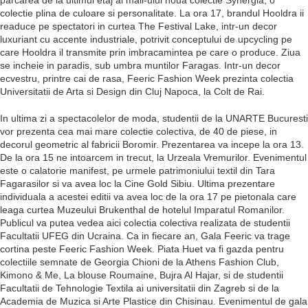
parcarea de la ultimul etaj al mall-ului noua colectie Synergia, o
colectie plina de culoare si personalitate. La ora 17, brandul Hooldra ii
readuce pe spectatori in curtea The Festival Lake, intr-un decor
luxuriant cu accente industriale, potrivit conceptului de upcycling pe
care Hooldra il transmite prin imbracamintea pe care o produce. Ziua
se incheie in paradis, sub umbra muntilor Faragas. Intr-un decor
ecvestru, printre cai de rasa, Feeric Fashion Week prezinta colectia
Universitatii de Arta si Design din Cluj Napoca, la Colt de Rai.
In ultima zi a spectacolelor de moda, studentii de la UNARTE Bucuresti
vor prezenta cea mai mare colectie colectiva, de 40 de piese, in
decorul geometric al fabricii Boromir. Prezentarea va incepe la ora 13.
De la ora 15 ne intoarcem in trecut, la Urzeala Vremurilor. Evenimentul
este o calatorie manifest, pe urmele patrimoniului textil din Tara
Fagarasilor si va avea loc la Cine Gold Sibiu. Ultima prezentare
individuala a acestei editii va avea loc de la ora 17 pe pietonala care
leaga curtea Muzeului Brukenthal de hotelul Imparatul Romanilor.
Publicul va putea vedea aici colectia colectiva realizata de studentii
Facultatii UFEG din Ucraina. Ca in fiecare an, Gala Feeric va trage
cortina peste Feeric Fashion Week. Piata Huet va fi gazda pentru
colectiile semnate de Georgia Chioni de la Athens Fashion Club,
Kimono & Me, La blouse Roumaine, Bujra Al Hajar, si de studentii
Facultatii de Tehnologie Textila ai universitatii din Zagreb si de la
Academia de Muzica si Arte Plastice din Chisinau. Evenimentul de gala