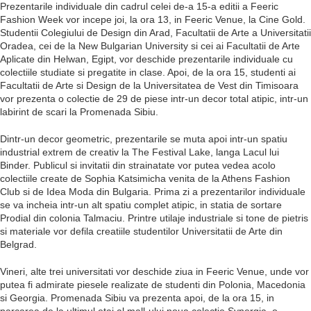
Prezentarile individuale din cadrul celei de-a 15-a editii a Feeric
Fashion Week vor incepe joi, la ora 13, in Feeric Venue, la Cine Gold.
Studentii Colegiului de Design din Arad, Facultatii de Arte a Universitatii
Oradea, cei de la New Bulgarian University si cei ai Facultatii de Arte
Aplicate din Helwan, Egipt, vor deschide prezentarile individuale cu
colectiile studiate si pregatite in clase. Apoi, de la ora 15, studenti ai
Facultatii de Arte si Design de la Universitatea de Vest din Timisoara
vor prezenta o colectie de 29 de piese intr-un decor total atipic, intr-un
labirint de scari la Promenada Sibiu.
Dintr-un decor geometric, prezentarile se muta apoi intr-un spatiu
industrial extrem de creativ la The Festival Lake, langa Lacul lui
Binder. Publicul si invitatii din strainatate vor putea vedea acolo
colectiile create de Sophia Katsimicha venita de la Athens Fashion
Club si de Idea Moda din Bulgaria. Prima zi a prezentarilor individuale
se va incheia intr-un alt spatiu complet atipic, in statia de sortare
Prodial din colonia Talmaciu. Printre utilaje industriale si tone de pietris
si materiale vor defila creatiile studentilor Universitatii de Arte din
Belgrad.
Vineri, alte trei universitati vor deschide ziua in Feeric Venue, unde vor
putea fi admirate piesele realizate de studenti din Polonia, Macedonia
si Georgia. Promenada Sibiu va prezenta apoi, de la ora 15, in