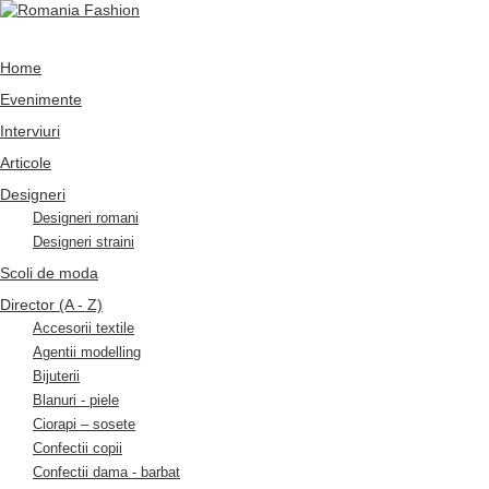
Home
Evenimente
Interviuri
Articole
Designeri
Designeri romani
Designeri straini
Scoli de moda
Director (A - Z)
Accesorii textile
Agentii modelling
Bijuterii
Blanuri - piele
Ciorapi – sosete
Confectii copii
Confectii dama - barbat