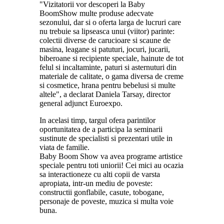
"Vizitatorii vor descoperi la Baby
BoomShow multe produse adecvate
sezonului, dar si o oferta larga de lucruri care
nu trebuie sa lipseasca unui (viitor) parinte:
colectii diverse de carucioare si scaune de
masina, leagane si patuturi, jocuri, jucarii,
biberoane si recipiente speciale, hainute de tot
felul si incaltaminte, paturi si asternuturi din
materiale de calitate, o gama diversa de creme
si cosmetice, hrana pentru bebelusi si multe
altele", a declarat Daniela Tarsay, director
general adjunct Euroexpo.
In acelasi timp, targul ofera parintilor
oportunitatea de a participa la seminarii
sustinute de specialisti si prezentari utile in
viata de familie.
Baby Boom Show va avea programe artistice
speciale pentru toti uniorii! Cei mici au ocazia
sa interactioneze cu alti copii de varsta
apropiata, intr-un mediu de poveste:
constructii gonflabile, casute, tobogane,
personaje de poveste, muzica si multa voie
buna.