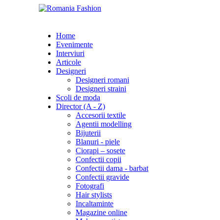
Home
Evenimente
Interviuri
Articole
Designeri
Designeri romani
Designeri straini
Scoli de moda
Director (A - Z)
Accesorii textile
Agentii modelling
Bijuterii
Blanuri - piele
Ciorapi – sosete
Confectii copii
Confectii dama - barbat
Confectii gravide
Fotografi
Hair stylists
Incaltaminte
Magazine online