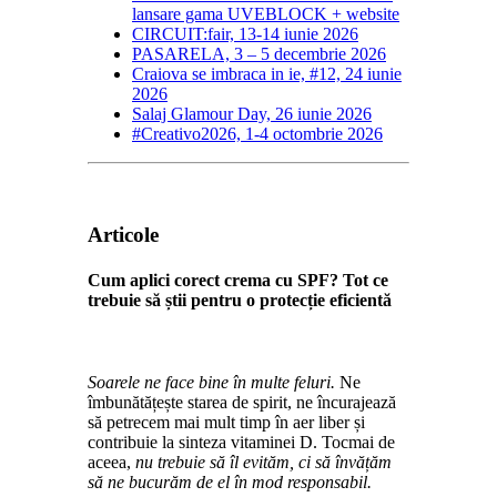
lansare gama UVEBLOCK + website
CIRCUIT:fair, 13-14 iunie 2026
PASARELA, 3 – 5 decembrie 2026
Craiova se imbraca in ie, #12, 24 iunie
2026
Salaj Glamour Day, 26 iunie 2026
#Creativo2026, 1-4 octombrie 2026
Articole
Cum aplici corect crema cu SPF? Tot ce
trebuie să știi pentru o protecție eficientă
Soarele ne face bine în multe feluri.
Ne
îmbunătățește starea de spirit, ne încurajează
să petrecem mai mult timp în aer liber și
contribuie la sinteza vitaminei D. Tocmai de
aceea,
nu trebuie să îl evităm, ci să învățăm
să ne bucurăm de el în mod responsabil.