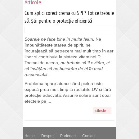
Articole
Cum aplici corect crema cu SPF? Tot ce trebuie
să știi pentru o protecție eficientă
Soarele ne face bine în multe feluri.
Ne
îmbunătățește starea de spirit, ne
încurajează să petrecem mai mult timp în aer
liber și contribuie la sinteza vitaminei D.
Tocmai de aceea,
nu trebuie să îl evităm, ci
să învățăm să ne bucurăm de el în mod
responsabil.
Problema apare atunci când pielea este
expusă prea mult timp la radiațiile UV și fără
protecție adecvată. Arsurile solare sunt doar
efectele pe ...
citeste
Home
Despre
Parteneri
Contact