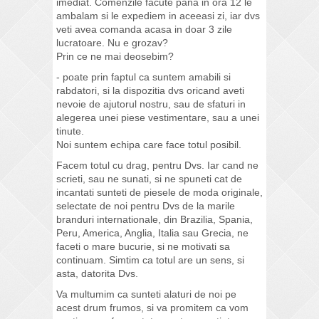
imediat. Comenzile facute pana in ora 12 le
ambalam si le expediem in aceeasi zi, iar dvs
veti avea comanda acasa in doar 3 zile
lucratoare. Nu e grozav?
Prin ce ne mai deosebim?
- poate prin faptul ca suntem amabili si
rabdatori, si la dispozitia dvs oricand aveti
nevoie de ajutorul nostru, sau de sfaturi in
alegerea unei piese vestimentare, sau a unei
tinute.
Noi suntem echipa care face totul posibil.
Facem totul cu drag, pentru Dvs. Iar cand ne
scrieti, sau ne sunati, si ne spuneti cat de
incantati sunteti de piesele de moda originale,
selectate de noi pentru Dvs de la marile
branduri internationale, din Brazilia, Spania,
Peru, America, Anglia, Italia sau Grecia, ne
faceti o mare bucurie, si ne motivati sa
continuam. Simtim ca totul are un sens, si
asta, datorita Dvs.
Va multumim ca sunteti alaturi de noi pe
acest drum frumos, si va promitem ca vom