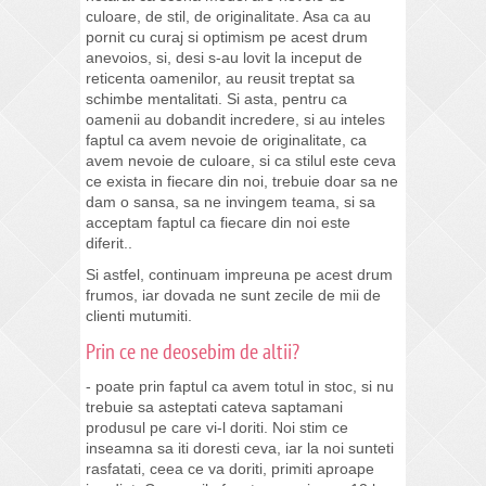
culoare, de stil, de originalitate. Asa ca au
pornit cu curaj si optimism pe acest drum
anevoios, si, desi s-au lovit la inceput de
reticenta oamenilor, au reusit treptat sa
schimbe mentalitati. Si asta, pentru ca
oamenii au dobandit incredere, si au inteles
faptul ca avem nevoie de originalitate, ca
avem nevoie de culoare, si ca stilul este ceva
ce exista in fiecare din noi, trebuie doar sa ne
dam o sansa, sa ne invingem teama, si sa
acceptam faptul ca fiecare din noi este
diferit..
Si astfel, continuam impreuna pe acest drum
frumos, iar dovada ne sunt zecile de mii de
clienti mutumiti.
Prin ce ne deosebim de altii?
- poate prin faptul ca avem totul in stoc, si nu
trebuie sa asteptati cateva saptamani
produsul pe care vi-l doriti. Noi stim ce
inseamna sa iti doresti ceva, iar la noi sunteti
rasfatati, ceea ce va doriti, primiti aproape