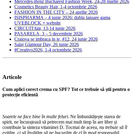
Mercedes-Benz Bucharest Fashion Week, 24-28 martie 2026
Cosmetics Beauty Hair, 1-4 octombrie 2026
FASHION IN THE CITY – 24 aprilie 2026
ISISPHARMA – 4 iunie 2026: dubla lansare gama
UVEBLOCK + website
CIRCUIT:fair, 13-14 iunie 2026
PASARELA, 3 – 5 decembrie 2026
Craiova se imbraca in ie, #12, 24 iunie 2026
Salaj Glamour Day, 26 iunie 2026
#Creativo2026, 1-4 octombrie 2026
Articole
Cum aplici corect crema cu SPF? Tot ce trebuie să știi pentru o
protecție eficientă
Soarele ne face bine în multe feluri.
Ne îmbunătățește starea de
spirit, ne încurajează să petrecem mai mult timp în aer liber și
contribuie la sinteza vitaminei D. Tocmai de aceea,
nu trebuie să îl
evităm, ci să învățăm să ne bucurăm de el în mod responsabil.