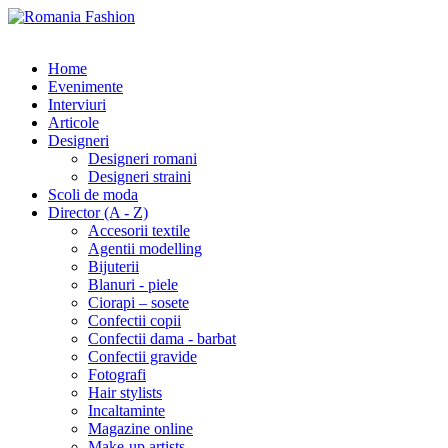
Home
Evenimente
Interviuri
Articole
Designeri
Designeri romani
Designeri straini
Scoli de moda
Director (A - Z)
Accesorii textile
Agentii modelling
Bijuterii
Blanuri - piele
Ciorapi – sosete
Confectii copii
Confectii dama - barbat
Confectii gravide
Fotografi
Hair stylists
Incaltaminte
Magazine online
Make-up artists