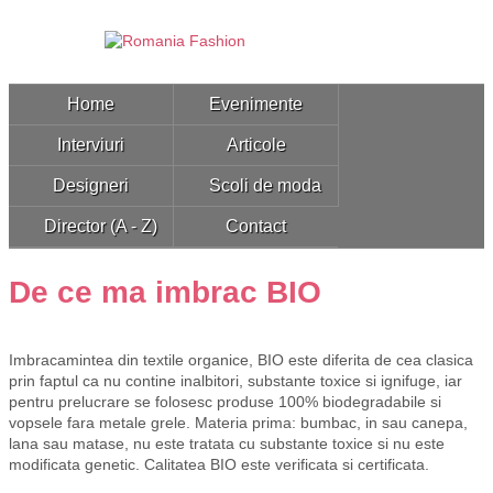
Home
Evenimente
Interviuri
Articole
Designeri
Scoli de moda
Director (A - Z)
Contact
De ce ma imbrac BIO
Imbracamintea din textile organice, BIO este diferita de cea clasica
prin faptul ca nu contine inalbitori, substante toxice si ignifuge, iar
pentru prelucrare se folosesc produse 100% biodegradabile si
vopsele fara metale grele. Materia prima: bumbac, in sau canepa,
lana sau matase, nu este tratata cu substante toxice si nu este
modificata genetic. Calitatea BIO este verificata si certificata.