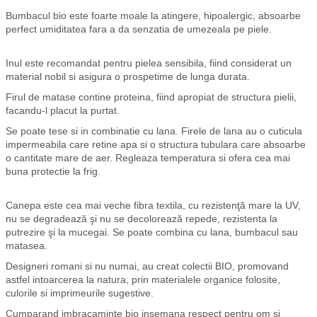
Bumbacul bio este foarte moale la atingere, hipoalergic, absoarbe
perfect umiditatea fara a da senzatia de umezeala pe piele.
Inul este recomandat pentru pielea sensibila, fiind considerat un
material nobil si asigura o prospetime de lunga durata.
Firul de matase contine proteina, fiind apropiat de structura pielii,
facandu-l placut la purtat.
Se poate tese si in combinatie cu lana. Firele de lana au o cuticula
impermeabila care retine apa si o structura tubulara care absoarbe
o cantitate mare de aer. Regleaza temperatura si ofera cea mai
buna protectie la frig.
Canepa este cea mai veche fibra textila, cu rezistenţă mare la UV,
nu se degradează şi nu se decolorează repede, rezistenta la
putrezire şi la mucegai. Se poate combina cu lana, bumbacul sau
matasea.
Designeri romani si nu numai, au creat colectii BIO, promovand
astfel intoarcerea la natura, prin materialele organice folosite,
culorile si imprimeurile sugestive.
Cumparand imbracaminte bio insemana respect pentru om si