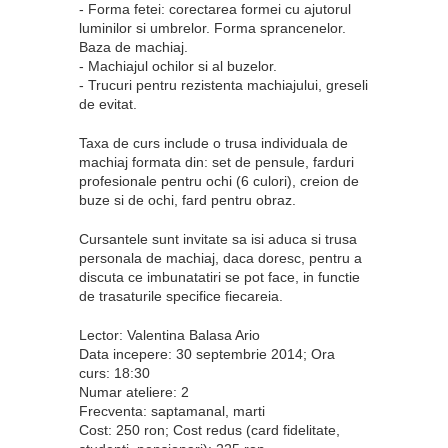
- Forma fetei: corectarea formei cu ajutorul
luminilor si umbrelor. Forma sprancenelor.
Baza de machiaj.
- Machiajul ochilor si al buzelor.
- Trucuri pentru rezistenta machiajului, greseli
de evitat.
Taxa de curs include o trusa individuala de
machiaj formata din: set de pensule, farduri
profesionale pentru ochi (6 culori), creion de
buze si de ochi, fard pentru obraz.
Cursantele sunt invitate sa isi aduca si trusa
personala de machiaj, daca doresc, pentru a
discuta ce imbunatatiri se pot face, in functie
de trasaturile specifice fiecareia.
Lector: Valentina Balasa Ario
Data incepere: 30 septembrie 2014; Ora
curs: 18:30
Numar ateliere: 2
Frecventa: saptamanal, marti
Cost: 250 ron; Cost redus (card fidelitate,