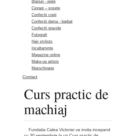
Blanuri - piele
Ciorapi – sosete
Confectii copii
Confectii dama - barbat
Confectii gravide
Fotografi
Hair stylists
Incaltaminte
Magazine online
Make-up artists
Marochinarie
Contact
Curs practic de
machiaj
Fundatia Calea Victoriei va invita incepand
cu 30 septembrie la un Curs practic de