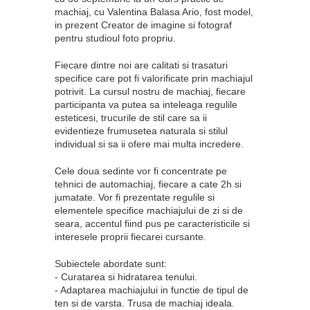
machiaj, cu Valentina Balasa Ario, fost model,
in prezent Creator de imagine si fotograf
pentru studioul foto propriu.
Fiecare dintre noi are calitati si trasaturi
specifice care pot fi valorificate prin machiajul
potrivit. La cursul nostru de machiaj, fiecare
participanta va putea sa inteleaga regulile
esteticesi, trucurile de stil care sa ii
evidentieze frumusetea naturala si stilul
individual si sa ii ofere mai multa incredere.
Cele doua sedinte vor fi concentrate pe
tehnici de automachiaj, fiecare a cate 2h si
jumatate. Vor fi prezentate regulile si
elementele specifice machiajului de zi si de
seara, accentul fiind pus pe caracteristicile si
interesele proprii fiecarei cursante.
Subiectele abordate sunt:
- Curatarea si hidratarea tenului.
- Adaptarea machiajului in functie de tipul de
ten si de varsta. Trusa de machiaj ideala.