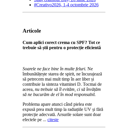
#Creativo2026, 1-4 octombrie 2026
Articole
Cum aplici corect crema cu SPF? Tot ce
trebuie să știi pentru o protecție eficientă
Soarele ne face bine în multe feluri.
Ne
îmbunătățește starea de spirit, ne încurajează
să petrecem mai mult timp în aer liber și
contribuie la sinteza vitaminei D. Tocmai de
aceea,
nu trebuie să îl evităm, ci să învățăm
să ne bucurăm de el în mod responsabil.
Problema apare atunci când pielea este
expusă prea mult timp la radiațiile UV și fără
protecție adecvată. Arsurile solare sunt doar
efectele pe ...
citeste