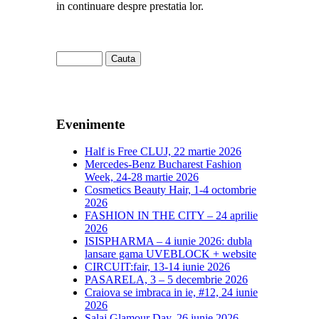
in continuare despre prestatia lor.
Evenimente
Half is Free CLUJ, 22 martie 2026
Mercedes-Benz Bucharest Fashion
Week, 24-28 martie 2026
Cosmetics Beauty Hair, 1-4 octombrie
2026
FASHION IN THE CITY – 24 aprilie
2026
ISISPHARMA – 4 iunie 2026: dubla
lansare gama UVEBLOCK + website
CIRCUIT:fair, 13-14 iunie 2026
PASARELA, 3 – 5 decembrie 2026
Craiova se imbraca in ie, #12, 24 iunie
2026
Salaj Glamour Day, 26 iunie 2026