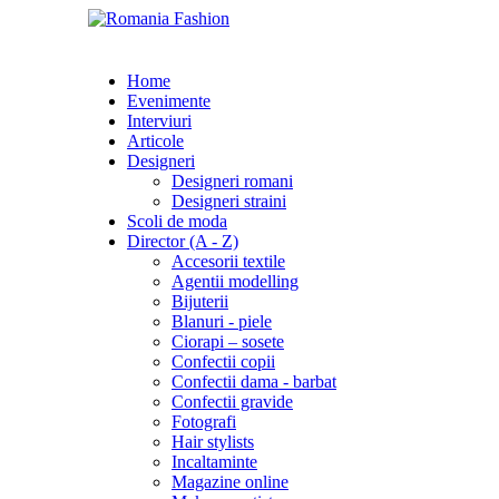
Home
Evenimente
Interviuri
Articole
Designeri
Designeri romani
Designeri straini
Scoli de moda
Director (A - Z)
Accesorii textile
Agentii modelling
Bijuterii
Blanuri - piele
Ciorapi – sosete
Confectii copii
Confectii dama - barbat
Confectii gravide
Fotografi
Hair stylists
Incaltaminte
Magazine online