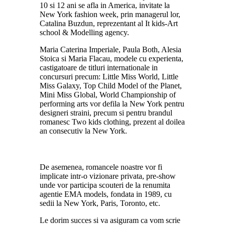
10 si 12 ani se afla in America, invitate la
New York fashion week, prin managerul lor,
Catalina Buzdun, reprezentant al It kids-Art
school & Modelling agency.
Maria Caterina Imperiale, Paula Both, Alesia
Stoica si Maria Flacau, modele cu experienta,
castigatoare de titluri internationale in
concursuri precum: Little Miss World, Little
Miss Galaxy, Top Child Model of the Planet,
Mini Miss Global, World Championship of
performing arts vor defila la New York pentru
designeri straini, precum si pentru brandul
romanesc Two kids clothing, prezent al doilea
an consecutiv la New York.
De asemenea, romancele noastre vor fi
implicate intr-o vizionare privata, pre-show
unde vor participa scouteri de la renumita
agentie EMA models, fondata in 1989, cu
sedii la New York, Paris, Toronto, etc.
Le dorim succes si va asiguram ca vom scrie