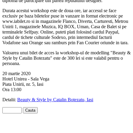
diploma de participare din partea reputatului designer.
Durata acestui workshop este de doua ore, iar accesul se face
exclusiv pe baza biletelor puse in vanzare in format electronic pe
www.iabilet.ro si in magazinele Flanco, Diverta, Carturesti, Metrou
Unirii 1, magazinele Muzica, IQ BOX, Uman, Casa de Balet si pe
terminalele Selfpay. Online, puteti plati folosind cardul Paypal,
cardul de tichete culturale Sodexo, prin intermediul facturii
Vodafone sau Orange sau ramburs prin Fan Courier oriunde in tara.
Valoarea unui bilet de acces la workshop-ul de modelling "Beauty &
Style by Catalin Botezatu" este de 300 lei si este valabil pentru o
persoana.
20 martie 2020
Hotel Unirea - Sala Vega
Piata Unirii, nr. 5, Iasi
Ora 13:00
Detalii:
Beauty & Style by Catalin Botezatu, Iasi