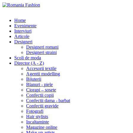
Home
Evenimente
Interviuri
Articole
Designeri
Designeri romani
Designeri straini
Scoli de moda
Director (A - Z)
Accesorii textile
Agentii modelling
Bijuterii
Blanuri - piele
Ciorapi – sosete
Confectii copii
Confectii dama - barbat
Confectii gravide
Fotografi
Hair stylists
Incaltaminte
Magazine online
Make-up artists