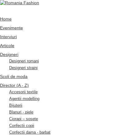
Home
Evenimente
Interviuri
Articole
Designeri
Designeri romani
Designeri straini
Scoli de moda
Director (A - Z)
Accesorii textile
Agentii modelling
Bijuterii
Blanuri - piele
Ciorapi – sosete
Confectii copii
Confectii dama - barbat