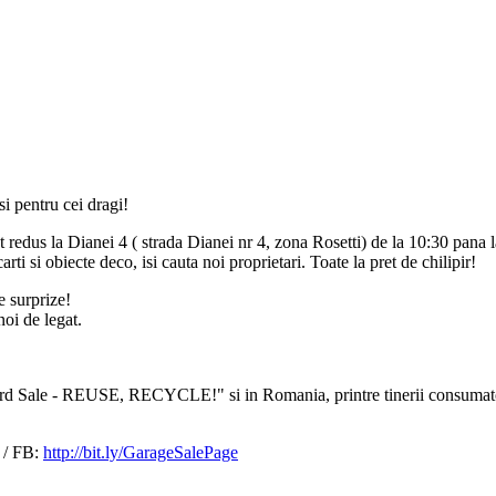
i pentru cei dragi!
redus la Dianei 4 ( strada Dianei nr 4, zona Rosetti) de la 10:30 pana l
arti si obiecte deco, isi cauta noi proprietari. Toate la pret de chilipir!
e surprize!
noi de legat.
 "Yard Sale - REUSE, RECYCLE!" si in Romania, printre tinerii consumato
/ FB:
http://bit.ly/GarageSalePage