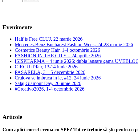
Evenimente
Half is Free CLUJ, 22 martie 2026
Mercedes-Benz Bucharest Fashion Week, 24-28 martie 2026
Cosmetics Beauty Hair, 1-4 octombrie 2026
FASHION IN THE CITY – 24 aprilie 2026
ISISPHARMA – 4 iunie 2026: dubla lansare gama UVEBLOC
CIRCUIT:fair, 13-14 iunie 2026
PASARELA, 3 – 5 decembrie 2026
Craiova se imbraca in ie, #12, 24 iunie 2026
Salaj Glamour Day, 26 iunie 2026
#Creativo2026, 1-4 octombrie 2026
Articole
Cum aplici corect crema cu SPF? Tot ce trebuie să știi pentru o pr