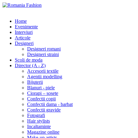
Home
Evenimente
Interviuri
Articole
Designeri
Designeri romani
Designeri straini
Scoli de moda
Director (A - Z)
Accesorii textile
Agentii modelling
Bijuterii
Blanuri - piele
Ciorapi – sosete
Confectii copii
Confectii dama - barbat
Confectii gravide
Fotografi
Hair stylists
Incaltaminte
Magazine online
Make-up artists