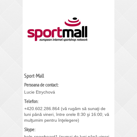
Sport-Mall
Persoana de contact:
Lucie Etrychová
Telefon:
+420.602.286.864 (vă rugăm să sunaţi de
luni până vineri, între orele 8:30 şi 16:00; vă
mulţumim pentru înţelegere)
Skype:
help-snowboard1 (numai de luni până vineri,