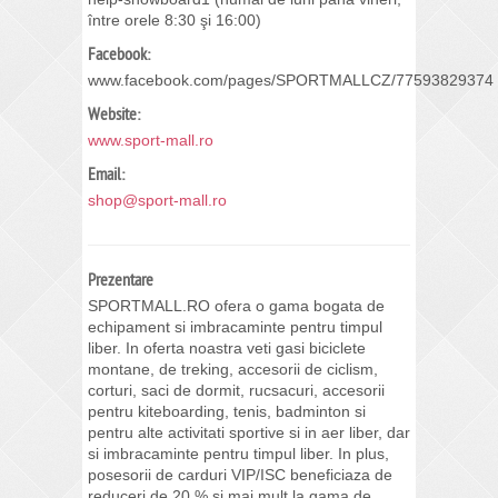
între orele 8:30 şi 16:00)
Facebook:
www.facebook.com/pages/SPORTMALLCZ/77593829374
Website:
www.sport-mall.ro
Email:
shop@sport-mall.ro
Prezentare
SPORTMALL.RO ofera o gama bogata de
echipament si imbracaminte pentru timpul
liber. In oferta noastra veti gasi biciclete
montane, de treking, accesorii de ciclism,
corturi, saci de dormit, rucsacuri, accesorii
pentru kiteboarding, tenis, badminton si
pentru alte activitati sportive si in aer liber, dar
si imbracaminte pentru timpul liber. In plus,
posesorii de carduri VIP/ISC beneficiaza de
reduceri de 20 % si mai mult la gama de