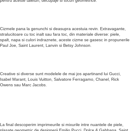
pentru aceste taieturi, decupaje si tocuri geometrice.
Cizmele pana la genunchi si deasupra acestuia revin. Extravagante,
stralucitoare cu toc inalt sau fara toc, din materiale diverse: piele,
spalt, napa si culori indraznete, aceste cizme se gasesc in propunerile
Paul Joe, Saint Laurent, Lanvin si Betsy Johnson.
Creative si diverse sunt modelele de mai jos apartinand lui Gucci,
Isabel Marant, Louis Vuitton, Salvatore Ferragamo, Chanel, Rick
Owens sau Marc Jacobs.
La final descoperim imprimeurile si mixurile intre nuantele de piele,
plasate geometric de designerii Emilio Pucci, Dolce & Gabbana, Saint