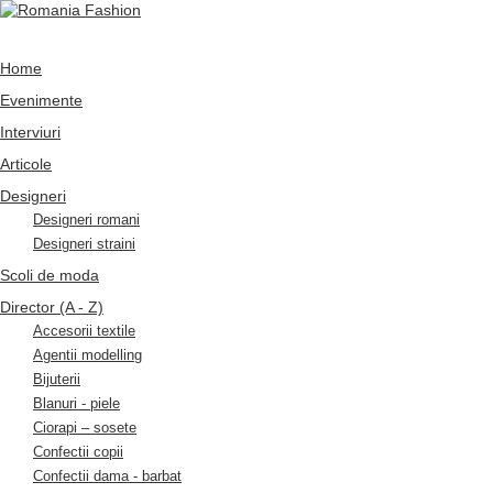
Home
Evenimente
Interviuri
Articole
Designeri
Designeri romani
Designeri straini
Scoli de moda
Director (A - Z)
Accesorii textile
Agentii modelling
Bijuterii
Blanuri - piele
Ciorapi – sosete
Confectii copii
Confectii dama - barbat