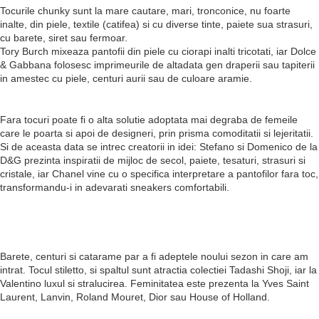
Tocurile chunky sunt la mare cautare, mari, tronconice, nu foarte
inalte, din piele, textile (catifea) si cu diverse tinte, paiete sua strasuri,
cu barete, siret sau fermoar.
Tory Burch mixeaza pantofii din piele cu ciorapi inalti tricotati, iar Dolce
& Gabbana folosesc imprimeurile de altadata gen draperii sau tapiterii
in amestec cu piele, centuri aurii sau de culoare aramie.
Fara tocuri poate fi o alta solutie adoptata mai degraba de femeile
care le poarta si apoi de designeri, prin prisma comoditatii si lejeritatii.
Si de aceasta data se intrec creatorii in idei: Stefano si Domenico de la
D&G prezinta inspiratii de mijloc de secol, paiete, tesaturi, strasuri si
cristale, iar Chanel vine cu o specifica interpretare a pantofilor fara toc,
transformandu-i in adevarati sneakers comfortabili.
Barete, centuri si catarame par a fi adeptele noului sezon in care am
intrat. Tocul stiletto, si spaltul sunt atractia colectiei Tadashi Shoji, iar la
Valentino luxul si stralucirea. Feminitatea este prezenta la Yves Saint
Laurent, Lanvin, Roland Mouret, Dior sau House of Holland.