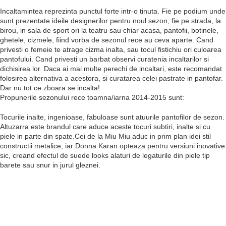
Incaltamintea reprezinta punctul forte intr-o tinuta. Fie pe podium unde
sunt prezentate ideile designerilor pentru noul sezon, fie pe strada, la
birou, in sala de sport ori la teatru sau chiar acasa, pantofii, botinele,
ghetele, cizmele, fiind vorba de sezonul rece au ceva aparte. Cand
privesti o femeie te atrage cizma inalta, sau tocul fistichiu ori culoarea
pantofului. Cand privesti un barbat observi curatenia incaltarilor si
dichisirea lor. Daca ai mai multe perechi de incaltari, este recomandat
folosirea alternativa a acestora, si curatarea celei pastrate in pantofar.
Dar nu tot ce zboara se incalta!
Propunerile sezonului rece toamna/iarna 2014-2015 sunt:
Tocurile inalte, ingenioase, fabuloase sunt atuurile pantofilor de sezon.
Altuzarra este brandul care aduce aceste tocuri subtiri, inalte si cu
piele in parte din spate.Cei de la Miu Miu aduc in prim plan idei stil
constructii metalice, iar Donna Karan opteaza pentru versiuni inovative
sic, creand efectul de suede looks alaturi de legaturile din piele tip
barete sau snur in jurul gleznei.