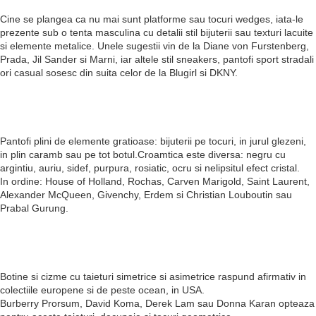
Cine se plangea ca nu mai sunt platforme sau tocuri wedges, iata-le
prezente sub o tenta masculina cu detalii stil bijuterii sau texturi lacuite
si elemente metalice. Unele sugestii vin de la Diane von Furstenberg,
Prada, Jil Sander si Marni, iar altele stil sneakers, pantofi sport stradali
ori casual sosesc din suita celor de la Blugirl si DKNY.
Pantofi plini de elemente gratioase: bijuterii pe tocuri, in jurul glezeni,
in plin caramb sau pe tot botul.Croamtica este diversa: negru cu
argintiu, auriu, sidef, purpura, rosiatic, ocru si nelipsitul efect cristal.
In ordine: House of Holland, Rochas, Carven Marigold, Saint Laurent,
Alexander McQueen, Givenchy, Erdem si Christian Louboutin sau
Prabal Gurung.
Botine si cizme cu taieturi simetrice si asimetrice raspund afirmativ in
colectiile europene si de peste ocean, in USA.
Burberry Prorsum, David Koma, Derek Lam sau Donna Karan opteaza