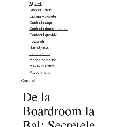
Bijuterii
Blanuri - piele
Ciorapi – sosete
Confectii copii
Confectii dama - barbat
Confectii gravide
Fotografi
Hair stylists
Incaltaminte
Magazine online
Make-up artists
Marochinarie
Contact
De la
Boardroom la
Bal: Secretele