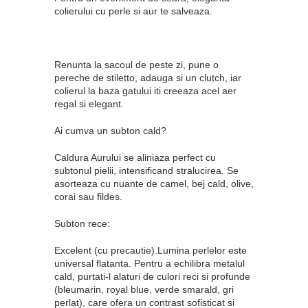
colierului cu perle si aur te salveaza.
Renunta la sacoul de peste zi, pune o
pereche de stiletto, adauga si un clutch, iar
colierul la baza gatului iti creeaza acel aer
regal si elegant.
Ai cumva un subton cald?
Caldura Aurului se aliniaza perfect cu
subtonul pielii, intensificand stralucirea. Se
asorteaza cu nuante de camel, bej cald, olive,
corai sau fildes.
Subton rece:
Excelent (cu precautie).Lumina perlelor este
universal flatanta. Pentru a echilibra metalul
cald, purtati-l alaturi de culori reci si profunde
(bleumarin, royal blue, verde smarald, gri
perlat), care ofera un contrast sofisticat si