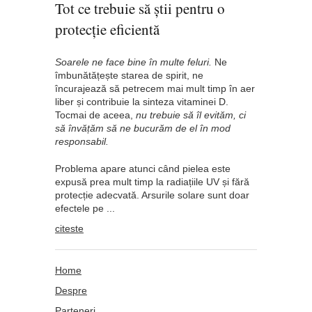
Tot ce trebuie să știi pentru o
protecție eficientă
Soarele ne face bine în multe feluri.
Ne
îmbunătățește starea de spirit, ne
încurajează să petrecem mai mult timp în aer
liber și contribuie la sinteza vitaminei D.
Tocmai de aceea,
nu trebuie să îl evităm, ci
să învățăm să ne bucurăm de el în mod
responsabil.
Problema apare atunci când pielea este
expusă prea mult timp la radiațiile UV și fără
protecție adecvată. Arsurile solare sunt doar
efectele pe ...
citeste
Home
Despre
Parteneri