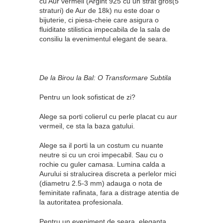
cu Aur vermeil
(Argint 925 cu un strat gros(5
straturi) de Aur de 18k) nu este doar o
bijuterie, ci piesa-cheie care asigura o
fluiditate stilistica impecabila de la sala de
consiliu la evenimentul elegant de seara.
De la Birou la Bal: O Transformare Subtila
Pentru un look sofisticat de zi?
Alege sa porti colierul cu perle placat cu aur
vermeil, ce sta la baza gatului.
Alege sa il porti la un costum cu nuante
neutre si cu un croi impecabil. Sau cu o
rochie cu guler camasa. Lumina calda a
Aurului si stralucirea discreta a perlelor mici
(diametru 2.5-3 mm) adauga o nota de
feminitate rafinata, fara a distrage atentia de
la autoritatea profesionala.
Pentru un eveniment de seara, eleganta